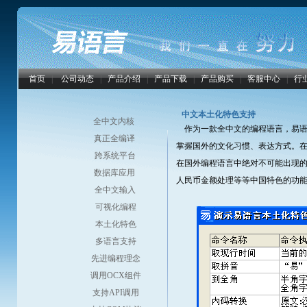
首页
|
公司动态
|
产品介绍
|
产品下载
|
产品购买
|
客服中心
|
行
中文本土化特色支持
全中文内核
作为一款全中文的编程语言，易语
真正全编译
掌握国外的文化习惯、表达方式。在易
跨系统平台
在国外编程语言中绝对不可能出现
数据库应用
人民币金额处理等等中国特色的功
全中文输入
可视化编程
本土化特色
多语言支持
先进编程理念
调用OCX组件
支持API调用